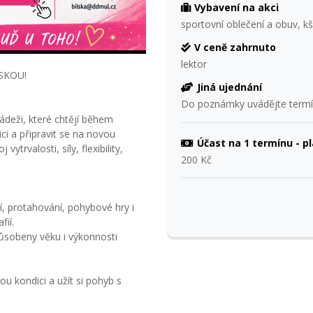
Vybavení na akci
sportovní oblečení a obuv, kši
V ceně zahrnuto
lektor
SKOU!
Jiná ujednání
Do poznámky uvádějte termíny
ádeži, které chtějí během
ci a připravit se na novou
Účast na 1 termínu - p
trvalosti, síly, flexibility,
200 Kč
í, protahování, pohybové hry i
ií.
působeny věku i výkonnosti
svou kondici a užít si pohyb s