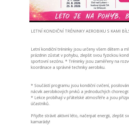
LETNÍ KONDIČNÍ TRÉNINKY AEROBIKU S KAMI BÍL
Letní kondiční tréninky jsou určeny všem dětem a ml
prázdnin zůstat v pohybu, zlepšit svou fyzickou kondi
sportovní sezónu. * Tréninky jsou zaměřeny na rozvoj vy
koordinace a správné techniky aerobiku.
* Součástí programu jsou kondiční cvičení, posilován
nácvik aerobikových prvků a jednoduchých choreograf
* Lekce probíhají v přátelské atmosféře a jsou přiz
účastníků.
Přijďte strávit aktivní léto, načerpat energii, zlepšit 
kamarády!