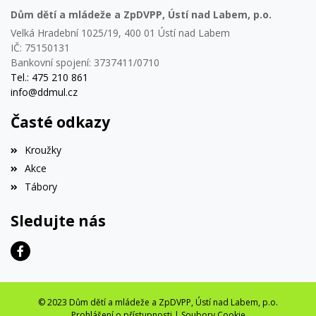
Dům dětí a mládeže a ZpDVPP, Ústí nad Labem, p.o.
Velká Hradební 1025/19, 400 01 Ústí nad Labem
IČ: 75150131
Bankovní spojení: 3737411/0710
Tel.: 475 210 861
info@ddmul.cz
Časté odkazy
Kroužky
Akce
Tábory
Sledujte nás
© 2023 Dům dětí a mládeže a ZpDVPP, Ústí nad Labem, p.o.
Prohlášení o přístupnosti
|
Soubory Cookie