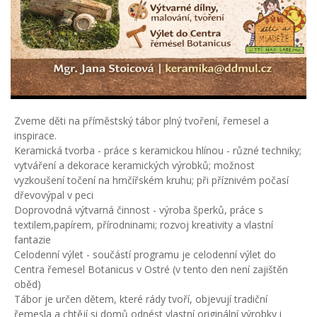
Zveme děti na příměstský tábor plný tvoření, řemesel a
inspirace.
Keramická tvorba - práce s keramickou hlínou - různé techniky;
vytváření a dekorace keramických výrobků; možnost
vyzkoušení točení na hrnčířském kruhu; při příznivém počasí
dřevovýpal v peci
Doprovodná výtvarná činnost - výroba šperků, práce s
textilem,papírem, přírodninami; rozvoj kreativity a vlastní
fantazie
Celodenní výlet - součástí programu je celodenní výlet do
Centra řemesel Botanicus v Ostré (v tento den není zajištěn
oběd)
Tábor je určen dětem, které rády tvoří, objevují tradiční
řemesla a chtějí si domů odnést vlastní originální výrobky i