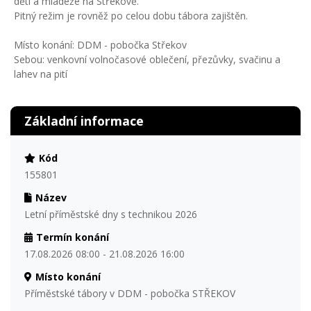
dětí a mládeže na Střekově.
Pitný režim je rovněž po celou dobu tábora zajištěn.
Místo konání: DDM - pobočka Střekov
Sebou: venkovní volnočasové oblečení, přezůvky, svačinu a
lahev na pití
Základní informace
Kód
155801
Název
Letní příměstské dny s technikou 2026
Termín konání
17.08.2026 08:00 - 21.08.2026 16:00
Místo konání
Příměstské tábory v DDM - pobočka STŘEKOV