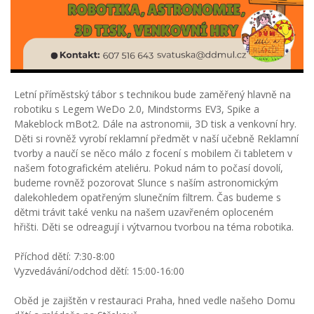
Letní příměstský tábor s technikou bude zaměřený hlavně na
robotiku s Legem WeDo 2.0, Mindstorms EV3, Spike a
Makeblock mBot2. Dále na astronomii, 3D tisk a venkovní hry.
Děti si rovněž vyrobí reklamní předmět v naší učebně Reklamní
tvorby a naučí se něco málo z focení s mobilem či tabletem v
našem fotografickém ateliéru. Pokud nám to počasí dovolí,
budeme rovněž pozorovat Slunce s naším astronomickým
dalekohledem opatřeným slunečním filtrem. Čas budeme s
dětmi trávit také venku na našem uzavřeném oploceném
hřišti. Děti se odreagují i výtvarnou tvorbou na téma robotika.
Příchod dětí: 7:30-8:00
Vyzvedávání/odchod dětí: 15:00-16:00
Oběd je zajištěn v restauraci Praha, hned vedle našeho Domu